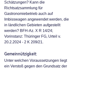
Schätzungen? Kann die 
Richtsatzsammlung für 
Gastronomiebetrieb auch auf 
Imbisswagen angewendet werden, die 
in ländlichen Gebieten aufgestellt 
werden? BFH-Az. X R 14/24; 
Vorinstanz: Thüringer FG, Urteil v. 
20.2.2024 - 2 K 209/21. 
Gemeinnützigkeit: 
Unter welchen Voraussetzungen liegt 
ein Verstoß gegen den Grundsatz der 
Selbstlosigkeit und gegen den 
Grundsatz der Erhaltung des 
Stiftungsvermögens vor? BFH-Az. V R 
11/24; Vorinstanz: FG Bremen, Urteil v. 
10.4.2024 - 1 K 180/21 (6).
beSt: Findet die Vorschrift des § 52d 
FGO auch dann Anwendung, wenn der 